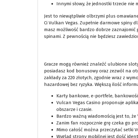
Innymi słowy, że jednostki trzecie n
Jest to niewątpliwie olbrzymi plus omawiane
Ci Vulkan Vegas. Zupełnie darmowe spiny dl
masz możliwość bardzo dobrze zaznajomić grę
spinami. Z pewnością nie będziesz zawiedzio
Czy Vulkan Vegas Udo
Gracze mogą również znaleźć ulubione sloty 
posiadasz kod bonusowy oraz zezwól na ot
zakłady za 220 złotych, zgodnie wraz z wym
hazardowej bez ryzyka. Większą ilość infor
Karty bankowe, e-portfele, bankowoś
Vulcan Vegas Casino proponuje aplika
obszarze i czasie.
Bardzo ważną wiadomością jest to, że 
Zanim fan rozpocznie grę czeka go pro
Mimo całość można przeczytać setki Vu
Wygląd strony mobilnej jest dość ide