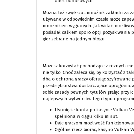
ofert bonusowych.
Można też zwiększać mnożnik zakładu za zak
używane w odpowiednim czasie może zapewn
mnożnikiem wygranych. Jak widać, możliwośc
posiadał całkiem sporo opcji pozyskiwania
gier zebrane na jednym blogu.
Gry
Możesz korzystać pochodzące z różnych metod
nie tylko. Choć zaleca się, by korzystać z 
dba o ochrona graczy oferując szyfrowane po
przedsiębiorstwa dostarczające oprogramow
sobie zasady pewnych tytułów grając przy i
najlepszych wytwórców tego typu oprogramo
Usunięcie konta po kasynie Vulkan Ve
spełniona w ciągu kilku minut.
Daje graczom możliwość funkcjonowani
Ogólnie rzecz biorąc, kasyno Vulkan V