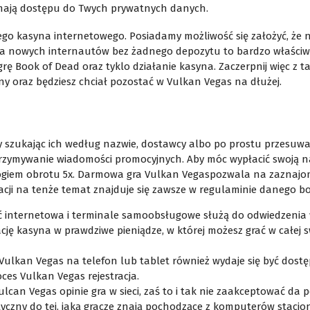
ie mają dostępu do Twych prywatnych danych.
go kasyna internetowego. Posiadamy możliwość się założyć, że nie
a nowych internautów bez żadnego depozytu to bardzo właściwy 
 Book of Dead oraz tyklo działanie kasyna. Zaczerpnij więc z tak
ny oraz będziesz chciał pozostać w Vulkan Vegas na dłużej.
stępnia Pomoc Również W Języku
szukając ich według nazwie, dostawcy albo po prostu przesuwając
rzymywanie wiadomości promocyjnych. Aby móc wypłacić swoją na
ogiem obrotu 5x. Darmowa gra Vulkan Vegaspozwala na zaznajomie
macji na tenże temat znajduje się zawsze w regulaminie danego b
ć internetowa i terminale samoobsługowe służą do odwiedzenia 
cję kasyna w prawdziwe pieniądze, w której możesz grać w całej
Vulkan Vegas na telefon lub tablet również wydaje się być dostę
ces Vulkan Vegas rejestracja.
lcan Vegas opinie gra w sieci, zaś to i tak nie zaakceptować da
ntyczny do tej, jaką gracze znają pochodzące z komputerów stacj