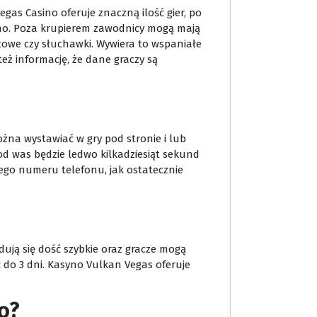
as Casino oferuje znaczną ilość gier, po
ino. Poza krupierem zawodnicy mogą mają
owe czy słuchawki. Wywiera to wspaniałe
też informację, że dane graczy są
ożna wystawiać w gry pod stronie i lub
 od was będzie ledwo kilkadziesiąt sekund
szego numeru telefonu, jak ostatecznie
dują się dość szybkie oraz gracze mogą
 do 3 dni. Kasyno Vulkan Vegas oferuje
o?