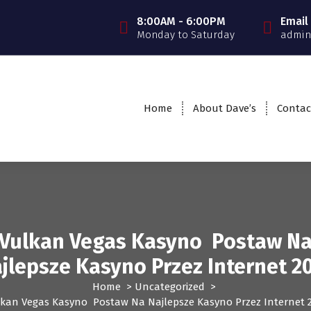
8:00AM - 6:00PM
Email
Monday to Saturday
admin
Home
About Dave’s
Contac
Vulkan Vegas Kasyno ️ Postaw N
jlepsze Kasyno Przez Internet 2
Home
>
Uncategorized
>
kan Vegas Kasyno ️ Postaw Na Najlepsze Kasyno Przez Internet 