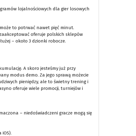
ogramów lojalnościowych dla gier losowych
 może to potrwać nawet pięć minut.
e zaakceptować oferuje polskich sklepów
użej – około 3 dzionki robocze.
mulację. A skoro jesteśmy już przy
wany modus demo. Za jego sprawą możecie
dziwych pieniędzy, ale to świetny trening i
yno oferuje wiele promocji, turniejów i
tłumaczona – niedoświadczeni gracze mogą się
 iOS).