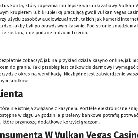
atus konta, który zapewnia mu lepsze warunki zabawy. Vulkan Veg
wym krupierem lub krupierką pracującą gwoli Vulkan Vegas Cas
zy użyciu zasobów audiowizualnych, takich jak kamerki internet
bardzo, jakby byli po prawdziwym kasynie. Pod stronie znajdziemy 
to że zostaną one podane ludziom trzecim.
Od Onlinekasynopolis Pl
ezpłatnie zobaczyć, jak na przykład działa kasyno online, jak m
scem do grania. Taki przebieg jest całkowicie darmowy i wymagać
, przyjdzie okres na weryfikację. Niezbędne jest zatwierdzenie wa
nym środków.
lienta
tóre nie istnieją związane z kasynem. Portfele elektroniczne znaj
ostępne w ciągu 24 godzin, a przelewy bankowe potrafią potrwać
, które przynoszą dodatkowe korzyści graczom.
onsumenta W Vulkan Vegas Casin