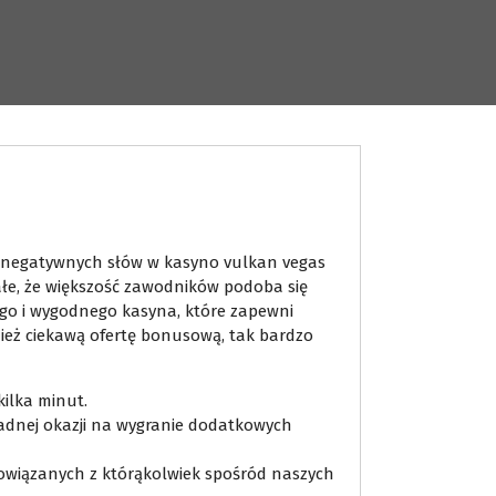
ą negatywnych słów w kasyno vulkan vegas
iałe, że większość zawodników podoba się
ego i wygodnego kasyna, które zapewni
nież ciekawą ofertę bonusową, tak bardzo
ilka minut.
 żadnej okazji na wygranie dodatkowych
powiązanych z którąkolwiek spośród naszych