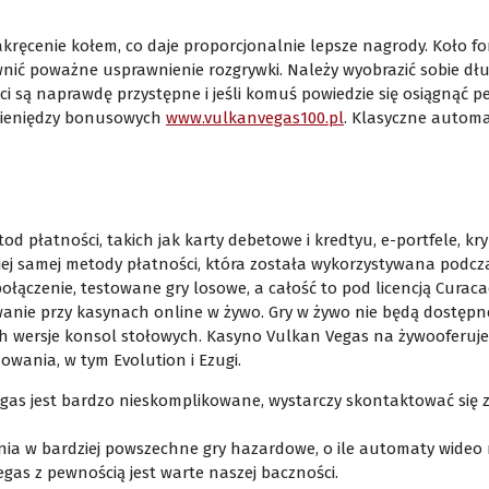
ręcenie kołem, co daje proporcjonalnie lepsze nagrody. Koło fo
ić poważne usprawnienie rozgrywki. Należy wyobrazić sobie dł
i są naprawdę przystępne i jeśli komuś powiedzie się osiągnąć pe
 pieniędzy bonusowych
www.vulkanvegas100.pl
. Klasyczne autom
 płatności, takich jak karty debetowe i kredtyu, e-portfele, kr
takiej samej metody płatności, która została wykorzystywana pod
łączenie, testowane gry losowe, a całość to pod licencją Curaca
anie przy kasynach online w żywo. Gry w żywo nie będą dostępn
ch wersje konsol stołowych. Kasyno Vulkan Vegas na żywooferuje
wania, w tym Evolution i Ezugi.
gas jest bardzo nieskomplikowane, wystarczy skontaktować się z
a w bardziej powszechne gry hazardowe, o ile automaty wideo ni
egas z pewnością jest warte naszej baczności.