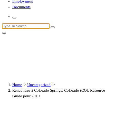
Employment
Documents
Search
for:
Rencontres à Colorado Springs,
Colorado (CO): Resource Guide
pour 2019
Home
>
Uncategorized
>
Rencontres à Colorado Springs, Colorado (CO): Resource
Guide pour 2019