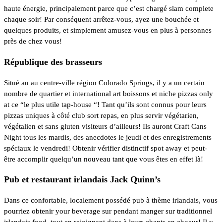
haute énergie, principalement parce que c’est chargé slam complete
chaque soir! Par conséquent arrêtez-vous, ayez une bouchée et
quelques produits, et simplement amusez-vous en plus à personnes
près de chez vous!
République des brasseurs
Situé au au centre-ville région Colorado Springs, il y a un certain
nombre de quartier et international art boissons et niche pizzas only
at ce “le plus utile tap-house “! Tant qu’ils sont connus pour leurs
pizzas uniques à côté club sort repas, en plus servir végétarien,
végétalien et sans gluten visiteurs d’ailleurs! Ils auront Craft Cans
Night tous les mardis, des anecdotes le jeudi et des enregistrements
spéciaux le vendredi! Obtenir vérifier distinctif spot away et peut-
être accomplir quelqu’un nouveau tant que vous êtes en effet là!
Pub et restaurant irlandais Jack Quinn’s
Dans ce confortable, localement possédé pub à thème irlandais, vous
pourriez obtenir your beverage sur pendant manger sur traditionnel
irlandais food, tout en rejoignant dans à leurs chants en choeur! Il y