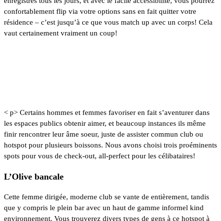
enregistrés tous les jours, et avec le facile accessibilité, vous pourrez
confortablement flip via votre options sans en fait quitter votre
résidence – c’est jusqu’à ce que vous match up avec un corps! Cela
vaut certainement vraiment un coup!
Finest Bars de rencontres pour
célibataires à Colorado Springs
< p>
Certains hommes et femmes favoriser en fait s’aventurer dans
les espaces publics obtenir aimer, et beaucoup instances ils même
finir rencontrer leur âme soeur, juste de assister commun club ou
hotspot pour plusieurs boissons. Nous avons choisi trois proéminents
spots pour vous de check-out, all-perfect pour les célibataires!
L’Olive bancale
Cette femme dirigée, moderne club se vante de entièrement, tandis
que y compris le plein bar avec un haut de gamme informel kind
environnement. Vous trouverez divers types de gens à ce hotspot à