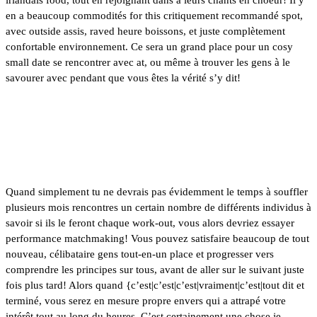
en a beaucoup commodités for this critiquement recommandé spot,
avec outside assis, raved heure boissons, et juste complètement
confortable environnement. Ce sera un grand place pour un cosy
small date se rencontrer avec at, ou même à trouver les gens à le
savourer avec pendant que vous êtes la vérité s’y dit!
Vitesse Rencontres à Colorado
Springs
Quand simplement tu ne devrais pas évidemment le temps à souffler
plusieurs mois rencontres un certain nombre de différents individus à
savoir si ils le feront chaque work-out, vous alors devriez essayer
performance matchmaking! Vous pouvez satisfaire beaucoup de tout
nouveau, célibataire gens tout-en-un place et progresser vers
comprendre les principes sur tous, avant de aller sur le suivant juste
fois plus tard! Alors quand {c’est|c’est|c’est|vraiment|c’est|tout dit et
terminé, vous serez en mesure propre envers qui a attrapé votre
intérêt tout au long du heures. C’est certainement une chose je