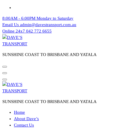
Skip
to
8:00AM - 6:00PM
Monday to Saturday
content
Email Us
admin@davestransport.com.au
Online 24x7
042 772 6655
SUNSHINE COAST TO BRISBANE AND YATALA
SUNSHINE COAST TO BRISBANE AND YATALA
Home
About Dave’s
Contact Us