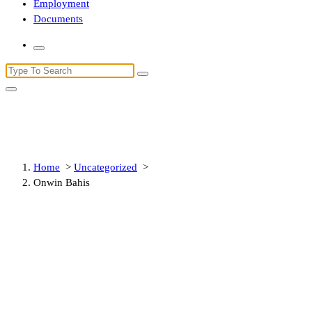
Employment
Documents
Search
for:
Onwin Bahis
Home
>
Uncategorized
>
Onwin Bahis