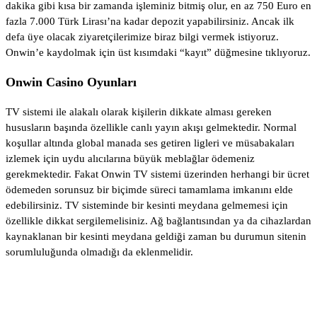
dakika gibi kısa bir zamanda işleminiz bitmiş olur, en az 750 Euro en
fazla 7.000 Türk Lirası’na kadar depozit yapabilirsiniz. Ancak ilk
defa üye olacak ziyaretçilerimize biraz bilgi vermek istiyoruz.
Onwin’e kaydolmak için üst kısımdaki “kayıt” düğmesine tıklıyoruz.
Onwin Casino Oyunları
TV sistemi ile alakalı olarak kişilerin dikkate alması gereken
hususların başında özellikle canlı yayın akışı gelmektedir. Normal
koşullar altında global manada ses getiren ligleri ve müsabakaları
izlemek için uydu alıcılarına büyük meblağlar ödemeniz
gerekmektedir. Fakat Onwin TV sistemi üzerinden herhangi bir ücret
ödemeden sorunsuz bir biçimde süreci tamamlama imkanını elde
edebilirsiniz. TV sisteminde bir kesinti meydana gelmemesi için
özellikle dikkat sergilemelisiniz. Ağ bağlantısından ya da cihazlardan
kaynaklanan bir kesinti meydana geldiği zaman bu durumun sitenin
sorumluluğunda olmadığı da eklenmelidir.
Onwin Kayıt Adımları Nelerdir?