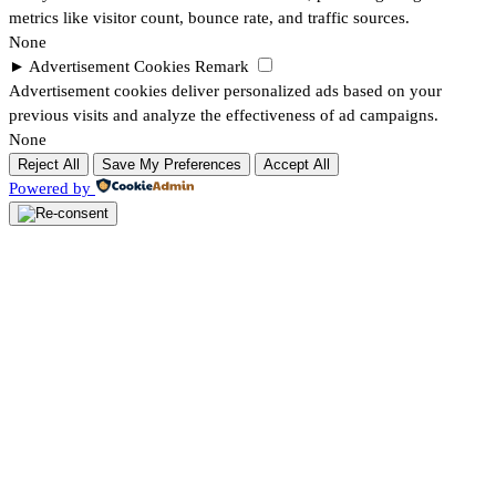
metrics like visitor count, bounce rate, and traffic sources.
None
►
Advertisement Cookies
Remark
Advertisement cookies deliver personalized ads based on your
previous visits and analyze the effectiveness of ad campaigns.
None
Reject All
Save My Preferences
Accept All
Powered by