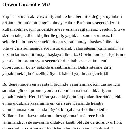
Onwin Güvenilir Mi?
Yapılacak olan aktivasyon işlemi ile beraber artık değişik oyunlara
erişimin önünde bir engel kalmayacaktır. Bu bonus seçeneklerini
kullanabilmek için öncelikle siteye erişim sağlamanız gerekir. Siteye
sizden talep edilen bilgiler ile giriş yaptıktan sonra sorunsuz bir
şekilde bu bonus seçeneklerinden yararlanmaya başlayabilirsiniz.
Siteye giriş sonrasında sorunsuz olarak bahis sitesini kullanabilir ve
kazançlarınızı arttırmaya başlayabilirsiniz. Onwin bonuslar içerisinde
yer alan bu promosyon seçeneklerine bahis sitesinin menü
çubuğundan kolay şekilde ulaşabilirsiniz. Bahis sitesine giriş
yapabilmek için öncelikle üyelik işlemi yapılması gereklidir.
Bu deneyimden en avantajlı biçimde yararlanmak için casino için
sunulan güncel promosyonları da kullanarak rahatlıkla işlem
yapabilirsiniz. Her iki branşta da kişilerin kuponları üzerinden elde
etmiş oldukları kazanımın en kısa süre içerisinde hesaba
tanımlanması konusunda büyük bir çaba sarf edilmektedir.
Kullanıcıların kazanımlarının hesaplarına bu derece hızlı
tanımlandığı site sayısının oldukça kısıtlı olduğu da görülüyor! Siz
de verimli ve sorunsuz bir erişim adımını tamamlayarak nakit