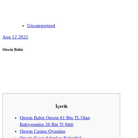
Uncategorized
Aug 12 2022
Onwin Bahis
Onwin Canlı Bahis Sitesi
İçerik
Onwin Bahis Onwin 61 Bin TL Olan
Bakiyemden 26 Bin Tl Sildi
Onwin Casino Oyunları
Onwin Kayıt Adımları Nelerdir?