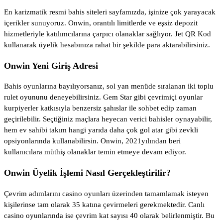
En karizmatik resmi bahis siteleri sayfamızda, işinize çok yarayacak
içerikler sunuyoruz. Onwin, orantılı limitlerde ve eşsiz depozit
hizmetleriyle katılımcılarına çarpıcı olanaklar sağlıyor. Jet QR Kod
kullanarak üyelik hesabınıza rahat bir şekilde para aktarabilirsiniz.
Onwin Yeni Giriş Adresi
Bahis oyunlarına bayılıyorsanız, sol yan menüde sıralanan iki toplu
rulet oyununu deneyebilirsiniz. Gem Star gibi çevrimiçi oyunlar
kurpiyerler katkısıyla benzersiz şahıslar ile sohbet edip zaman
geçirilebilir. Seçtiğiniz maçlara heyecan verici bahisler oynayabilir,
hem ev sahibi takım hangi yarıda daha çok gol atar gibi zevkli
opsiyonlarında kullanabilirsin. Onwin, 2021yılından beri
kullanıcılara müthiş olanaklar temin etmeye devam ediyor.
Onwin Üyelik İşlemi Nasıl Gerçekleştirilir?
Çevrim adımlarını casino oyunları üzerinden tamamlamak isteyen
kişilerinse tam olarak 35 katına çevirmeleri gerekmektedir. Canlı
casino oyunlarında ise çevrim kat sayısı 40 olarak belirlenmiştir. Bu