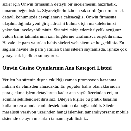
sizler için Onwin firmasının detaylı bir incelemesini hazırladık,
umarım beğenirsiniz. Ziyaretçilerimizin en sık sorduğu soruları tek
detaylı konumuzda cevaplamaya çalışacağız. Onwin firmasına
ulaşılmadığında yeni giriş adresini bulmak için makalelerimizi
yakından inceleyebilirsiniz. Sitemizi takip ederek üyelik açtığınız
bütün bahis takımlarının izin bilgilerine tarafımızca erişebilirsiniz.
Havale ile para yatırılan bahis siteleri web sitemize hoşgeldiniz. En
sağlam havale ile para yatırılan bahis siteleri sayfamızda, işinize çok
yarayacak içerikler sunuyoruz.
Onwin Casino Oyunlarının Ana Kategori Listesi
Verilen bu sürenin dışına çıkıldığı zaman promosyon kazanma
imkanı da elinizden alınacaktır. En popüler bahis olanaklarından
para ç.ekme işlem detaylarına kadar ana sayfa üzerinden erişim
adımını şekillendirebilirisiniz. Dileyen kişiler bu pratik tasarımı
kullanırken anında canlı destek hattına da bağlanabilir. Sitede
masaüstü versiyon üzerinden hangi işlemleri tamamlıyorsanız mobile
sistemde de aynı unsurları tamamlayabilirsiniz.