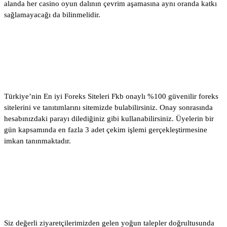
alanda her casino oyun dalının çevrim aşamasına aynı oranda katkı
sağlamayacağı da bilinmelidir.
Güvenilir Mobil Canlı Bahis
Siteleri
Türkiye’nin En iyi Foreks Siteleri Fkb onaylı %100 güvenilir foreks
sitelerini ve tanıtımlarını sitemizde bulabilirsiniz. Onay sonrasında
hesabınızdaki parayı dilediğiniz gibi kullanabilirsiniz. Üyelerin bir
gün kapsamında en fazla 3 adet çekim işlemi gerçekleştirmesine
imkan tanınmaktadır.
Turkcell Mobil Ödeme Yapılan
Bahis Siteleri
Siz değerli ziyaretçilerimizden gelen yoğun talepler doğrultusunda