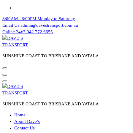
Skip
to
8:00AM - 6:00PM
Monday to Saturday
content
Email Us
admin@davestransport.com.au
Online 24x7
042 772 6655
SUNSHINE COAST TO BRISBANE AND YATALA
SUNSHINE COAST TO BRISBANE AND YATALA
Home
About Dave’s
Contact Us