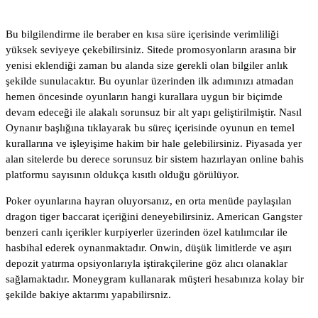
Bu bilgilendirme ile beraber en kısa süre içerisinde verimliliği
yüksek seviyeye çekebilirsiniz. Sitede promosyonların arasına bir
yenisi eklendiği zaman bu alanda size gerekli olan bilgiler anlık
şekilde sunulacaktır. Bu oyunlar üzerinden ilk adımınızı atmadan
hemen öncesinde oyunların hangi kurallara uygun bir biçimde
devam edeceği ile alakalı sorunsuz bir alt yapı geliştirilmiştir. Nasıl
Oynanır başlığına tıklayarak bu süreç içerisinde oyunun en temel
kurallarına ve işleyişime hakim bir hale gelebilirsiniz. Piyasada yer
alan sitelerde bu derece sorunsuz bir sistem hazırlayan online bahis
platformu sayısının oldukça kısıtlı olduğu görülüyor.
Poker oyunlarına hayran oluyorsanız, en orta menüde paylaşılan
dragon tiger baccarat içeriğini deneyebilirsiniz. American Gangster
benzeri canlı içerikler kurpiyerler üzerinden özel katılımcılar ile
hasbihal ederek oynanmaktadır. Onwin, düşük limitlerde ve aşırı
depozit yatırma opsiyonlarıyla iştirakçilerine göz alıcı olanaklar
sağlamaktadır. Moneygram kullanarak müşteri hesabınıza kolay bir
şekilde bakiye aktarımı yapabilirsniz.