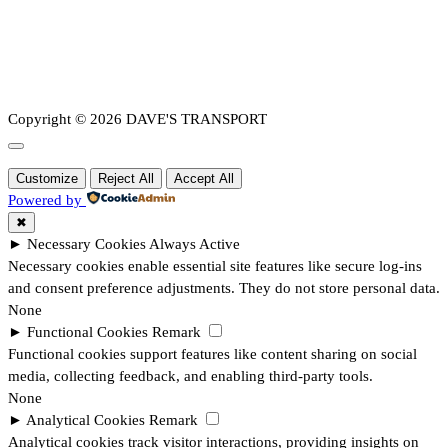
Copyright © 2026 DAVE'S TRANSPORT
Customize
Reject All
Accept All
Powered by
✖
►
Necessary Cookies
Always Active
Necessary cookies enable essential site features like secure log-ins
and consent preference adjustments. They do not store personal data.
None
►
Functional Cookies
Remark
Functional cookies support features like content sharing on social
media, collecting feedback, and enabling third-party tools.
None
►
Analytical Cookies
Remark
Analytical cookies track visitor interactions, providing insights on