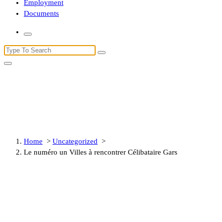
Employment
Documents
Search
for:
Le numéro un Villes à rencontrer
Célibataire Gars
Home
>
Uncategorized
>
Le numéro un Villes à rencontrer Célibataire Gars