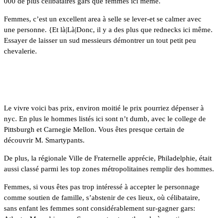
000 de plus célibataires gars que femmes ici même.
Femmes, c’est un excellent area à selle se lever-et se calmer avec
une personne. {Et là|Là|Donc, il y a des plus que rednecks ici même.
Essayer de laisser un sud messieurs démontrer un tout petit peu
chevalerie.
3. Pittsburgh
Le vivre voici bas prix, environ moitié le prix pourriez dépenser à
nyc. En plus le hommes listés ici sont n’t dumb, avec le college de
Pittsburgh et Carnegie Mellon. Vous êtes presque certain de
découvrir M. Smartypants.
De plus, la régionale Ville de Fraternelle apprécie, Philadelphie, était
aussi classé parmi les top zones métropolitaines remplir des hommes.
Femmes, si vous êtes pas trop intéressé à accepter le personnage
comme soutien de famille, s’abstenir de ces lieux, où célibataire,
sans enfant les femmes sont considérablement sur-gagner gars: