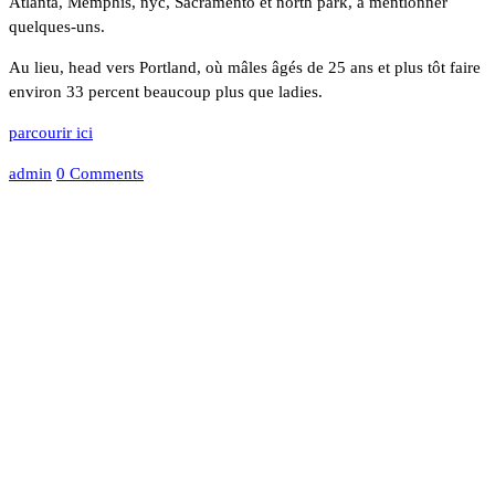
Atlanta, Memphis, nyc, Sacramento et north park, à mentionner
quelques-uns.
Au lieu, head vers Portland, où mâles âgés de 25 ans et plus tôt faire
environ 33 percent beaucoup plus que ladies.
parcourir ici
admin
0 Comments