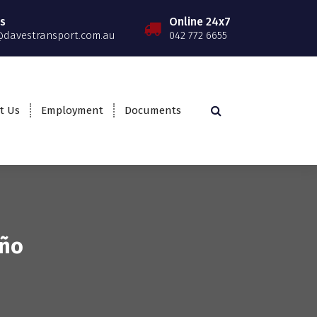
Us
Online 24x7
davestransport.com.au
042 772 6655
t Us
Employment
Documents
año