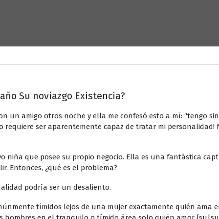
Daño Su noviazgo Existencia?
un amigo otros noche y ella me confesó esto a mí: “tengo sin
o requiere ser aparentemente capaz de tratar mi personalidad! 
vo niña que posee su propio negocio. Ella es una fantástica captu
ir. Entonces, ¿qué es el problema?
nalidad podría ser un desaliento.
nmente tímidos lejos de una mujer exactamente quién ama el c
s hombres en el tranquilo o tímido área solo quién amor {su|su 