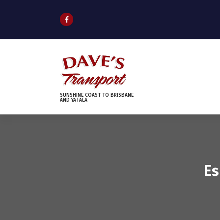
S
k
i
p
t
o
c
o
n
SUNSHINE COAST TO BRISBANE
AND YATALA
t
e
n
t
Es