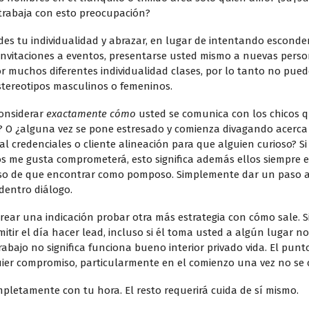
 trabaja con esto preocupación?
ndes tu individualidad y abrazar, en lugar de intentando esconde
invitaciones a eventos, presentarse usted mismo a nuevas person
or muchos diferentes individualidad clases, por lo tanto no pue
estereotipos masculinos o femeninos.
considerar
exactamente cómo
usted se comunica con los chicos q
? O ¿alguna vez se pone estresado y comienza divagando acerca 
l credenciales o cliente alineación para que alguien curioso? Si 
os me gusta comprometerá, esto significa además ellos siempre e
aso de que encontrar como pomposo. Simplemente dar un paso at
dentro diálogo.
rear una indicación probar otra más estrategia con cómo sale. S
 Permitir el día hacer lead, incluso si él toma usted a algún lug
ajo no significa funciona bueno interior privado vida. El punto
r compromiso, particularmente en el comienzo una vez no se c
completamente con tu hora. El resto requerirá cuida de sí mismo.