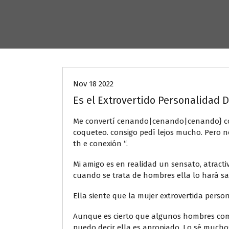
Uncategorized
Nov 18 2022
Es el Extrovertido Personalidad 
Me convertí cenando|cenando|cenando} con 
coqueteo. consigo pedí lejos mucho. Pero n
th e conexión “.
Mi amigo es en realidad un sensato, atracti
cuando se trata de hombres ella lo hará sal
Ella siente que la mujer extrovertida perso
Aunque es cierto que algunos hombres comú
puedo decir ella es apropiado. Lo sé mucho