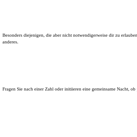
1. Bust out von Brunft.
Besonders diejenigen, die aber nicht notwendigerweise dir zu erlauben
anderes.
2. Sortieren {Ihren|eigenen|Ängste
Fragen Sie nach einer Zahl oder initiieren eine gemeinsame Nacht, ob
3. behalte die Datierung Katastro
{in|innerhalb|innerhalb|innerhalb
die Vergangenheit an.