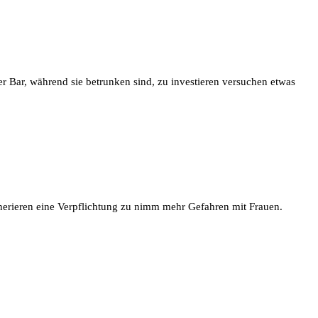
er Bar, während sie betrunken sind, zu investieren versuchen etwas
enerieren eine Verpflichtung zu nimm mehr Gefahren mit Frauen.
halb von|wenn du Schauen Sie sich