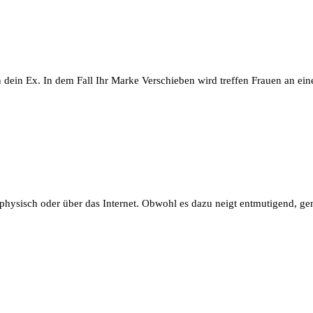
 dein Ex. In dem Fall Ihr Marke Verschieben wird treffen Frauen an ein
n.
 physisch oder über das Internet. Obwohl es dazu neigt entmutigend, g
phen
|während|für|in|in|innerhalb|inner