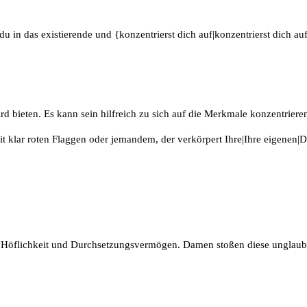
 in das existierende und {konzentrierst dich auf|konzentrierst dich auf
ird bieten. Es kann sein hilfreich zu sich auf die Merkmale konzentrier
mit klar roten Flaggen oder jemandem, der verkörpert Ihre|Ihre eigenen|D
n.
 Höflichkeit und Durchsetzungsvermögen. Damen stoßen diese unglaubli
ngen.