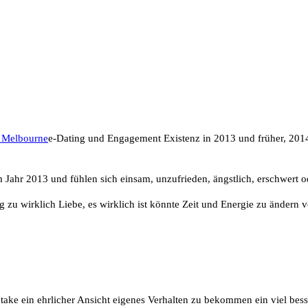
 Melbourne
e-Dating und Engagement Existenz in 2013 und früher, 2014 ist
ahr 2013 und fühlen sich einsam, unzufrieden, ängstlich, erschwert oder
ung zu wirklich Liebe, es wirklich ist könnte Zeit und Energie zu ände
it und denken Sie nach.
take ein ehrlicher Ansicht eigenes Verhalten zu bekommen ein viel bess