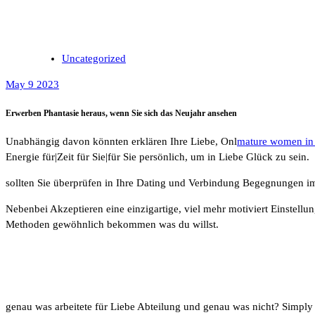
Uncategorized
May 9 2023
Erwerben Phantasie heraus, wenn Sie sich das Neujahr ansehen
Unabhängig davon könnten erklären Ihre Liebe, Onl
mature women in
Energie für|Zeit für Sie|für Sie persönlich, um in Liebe Glück zu sein.
sollten Sie überprüfen in Ihre Dating und Verbindung Begegnungen im J
Nebenbei Akzeptieren eine einzigartige, viel mehr motiviert Einstell
Methoden gewöhnlich bekommen was du willst.
Nehmen Sie sich einen Moment Ze
genau was arbeitete für Liebe Abteilung und genau was nicht? Simply 