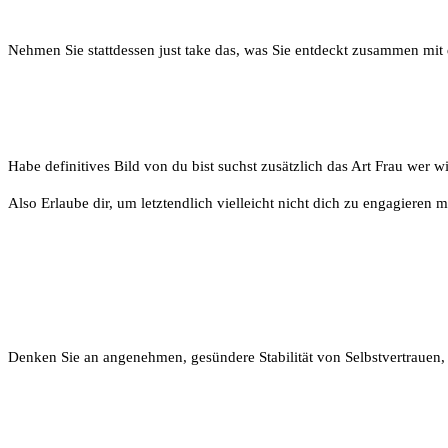
Nehmen Sie stattdessen just take das, was Sie entdeckt zusammen mit du
4. am Ende klar was du willst.
Habe definitives Bild von du bist suchst zusätzlich das Art Frau wer w
Also Erlaube dir, um letztendlich vielleicht nicht dich zu engagieren 
5. Umarmen Ihr innere Gentlema
Denken Sie an angenehmen, gesündere Stabilität von Selbstvertrauen,
6. Niemals Sie müssen es zu erzwi