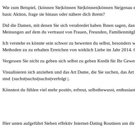
Wie zum Beispiel, {können Sie|können Sie|können|können Sie|genau ei
basic Aktion, frage sie hinaus oder nähere dich ihrem?
Did die Damen, mit denen Sie sich verabredet haben Ihnen sagen, dass 
Meinungen auf dem du vertraust von Frauen, Freunden, Familienmitgl
Ich verstehe es könnte sein schwer zu bewerten du selbst, besonders
Methoden zu zu erhalten Erreichen von wirklich Liebe im Jahr 2014.
Vergessen Sie nicht zu geben sich selbst zu geben Kredit für Ihr Ge
Visualisieren sich anziehen und das Art Dame, die Sie suchen, das A
sind {suchst|suchst|suchst|verfolgt |.
Könntest du fühlen viel mehr positiv, erfreut, selbstbewusst, enthus
Hier unten aufgeführt Sieben effektiv Internet-Dating Routinen um dir