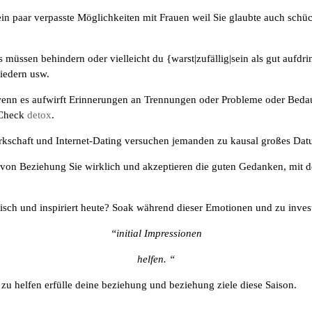
n paar verpasste Möglichkeiten mit Frauen weil Sie glaubte auch schüc
müssen behindern oder vielleicht du {warst|zufällig|sein als gut aufdri
iedern usw.
 wenn es aufwirft Erinnerungen an Trennungen oder Probleme oder Beda
 Check
detox
.
werkschaft und Internet-Dating versuchen jemanden zu kausal großes Da
rt von Beziehung Sie wirklich und akzeptieren die guten Gedanken, mit
iastisch und inspiriert heute? Soak während dieser Emotionen und zu i
“initial Impressionen
helfen. “
 zu helfen erfülle deine beziehung und beziehung ziele diese Saison.