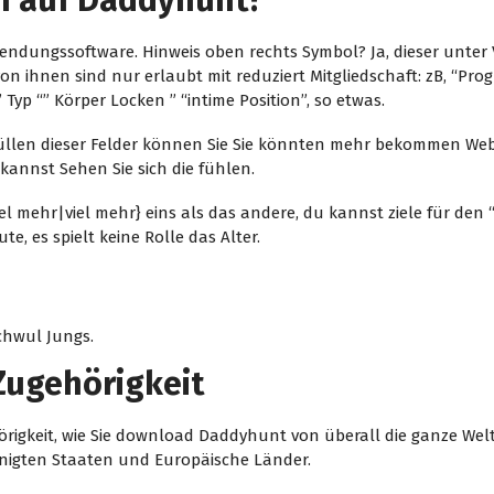
n auf Daddyhunt?
endungssoftware. Hinweis oben rechts Symbol? Ja, dieser unter 
n ihnen sind nur erlaubt mit reduziert Mitgliedschaft: zB, “Prog
yp “” Körper Locken ” “intime Position”, so etwas.
llen dieser Felder können Sie Sie könnten mehr bekommen Web
annst Sehen Sie sich die fühlen.
l mehr|viel mehr} eins als das andere, du kannst ziele für de
e, es spielt keine Rolle das Alter.
chwul Jungs.
Zugehörigkeit
örigkeit, wie Sie download Daddyhunt von überall die ganze Welt.
nigten Staaten und Europäische Länder.