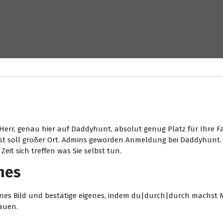
a Herr, genau hier auf Daddyhunt, absolut genug Platz für Ihre F
s ist soll großer Ort. Admins geworden Anmeldung bei Daddyhunt.
eit sich treffen was Sie selbst tun.
hes
enes Bild und bestätige eigenes, indem du|durch|durch machst Ma
auen.