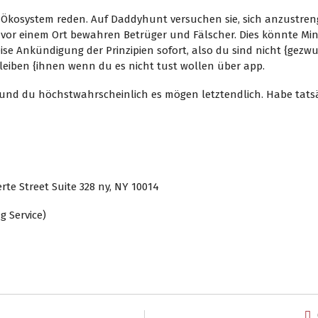
 Ökosystem reden. Auf Daddyhunt versuchen sie, sich anzustreng
dwo vor einem Ort bewahren Betrüger und Fälscher. Dies könnte 
eise Ankündigung der Prinzipien sofort, also du sind nicht {ge
leiben {ihnen wenn du es nicht tust wollen über app.
t, und du höchstwahrscheinlich es mögen letztendlich. Habe tats
n sprechen
te Street Suite 328 ny, NY 10014
 Service)