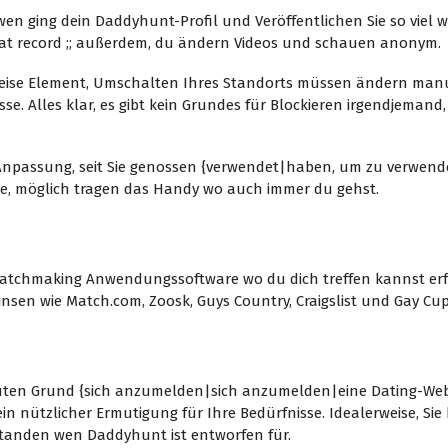
 ging dein Daddyhunt-Profil und Veröffentlichen Sie so viel wie 2
chat record ;; außerdem, du ändern Videos und schauen anonym.
Reise Element, Umschalten Ihres Standorts müssen ändern manuel
e. Alles klar, es gibt kein Grundes für Blockieren irgendjemand
r Anpassung, seit Sie genossen {verwendet|haben, um zu verwe
e, möglich tragen das Handy wo auch immer du gehst.
n zu Daddyhunt
in Matchmaking Anwendungssoftware wo du dich treffen kannst er
 Einsen wie Match.com, Zoosk, Guys Country, Craigslist und Gay Cup
ten Grund {sich anzumelden|sich anzumelden|eine Dating-Websit
ützlicher Ermutigung für Ihre Bedürfnisse. Idealerweise, Sie 
standen wen Daddyhunt ist entworfen für.