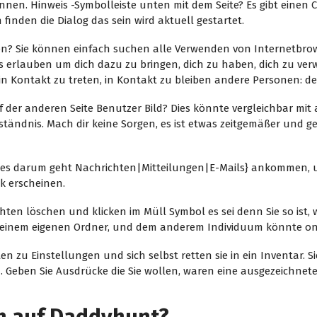
en. Hinweis -Symbolleiste unten mit dem Seite? Es gibt einen Ca
 finden die Dialog das sein wird aktuell gestartet.
en? Sie können einfach suchen alle Verwenden von Internetbrow
rlauben um dich dazu zu bringen, dich zu haben, dich zu verw
 in Kontakt zu treten, in Kontakt zu bleiben andere Personen: de
er anderen Seite Benutzer Bild? Dies könnte vergleichbar mit a 
rständnis. Mach dir keine Sorgen, es ist etwas zeitgemäßer und gew
 es darum geht Nachrichten|Mitteilungen|E-Mails} ankommen, 
k erscheinen.
en löschen und klicken im Müll Symbol es sei denn Sie so ist, wi
s deinem eigenen Ordner, und dem anderem Individuum könnte o
n zu Einstellungen und sich selbst retten sie in ein Inventar. S
n. Geben Sie Ausdrücke die Sie wollen, waren eine ausgezeichnet