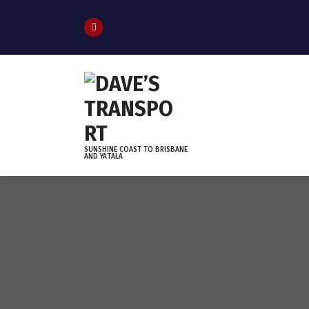
S
k
i
p
t
o
c
o
n
t
SUNSHINE COAST TO BRISBANE
AND YATALA
e
n
t