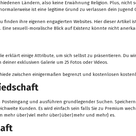
hiedenen Ländern, also keine Erwähnung Religion. Plus, nicht 
normalerweise ist eine legitime Grund zu verlassen dein Jugend
finden ihre eigenen engagierten Websites. Hier dieser Artikel ist 
 Eine sexuell-moralische Blick auf Existenz könnte nicht anerka
, die erklärt einige Attribute, um sich selbst zu präsentieren. Du
n deiner exklusiven Galerie um 25 Fotos oder Videos.
chiede zwischen einigermaßen begrenzt und kostenlosen kosten
liedschaft
Posteingang und ausführen grundlegender Suchen. Speichern Si
eichweite Kunden. Es wird einfach sein falls Sie zu Premium wec
n mehr über|viel mehr über|über|mehr und mehr} es.
aft