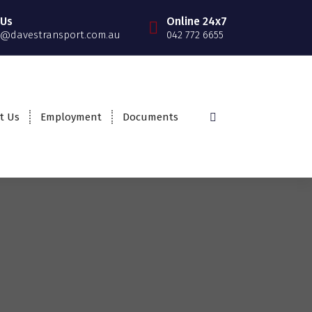
 Us
Online 24x7
@davestransport.com.au
042 772 6655
t Us
Employment
Documents