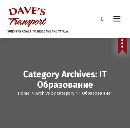
S
k
i
p
t
SUNSHINE COAST TO BRISBANE AND YATALA
o
c
o
n
t
e
Category Archives: IT
n
t
Образование
Home
>
Archive by category "IT Образование"
IT Образование