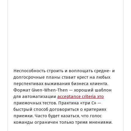
Новые редакции
указателей
нормативных
документов по
энергетике по
состоянию на 01.10.2022
Неспособность строить и воплощать средне- и
долгосрочные планы ставит крест на любых
перспективах выживания бизнеса клиента.
Формат Given-When-Then — хороший шаблон
для автоматизации
acceptance criteria это
приемочных тестов. Практика «три С» —
быстрый способ договориться о критериях
приемки. Часто будет казаться, что голос
команды ограничен только тремя мнениями.