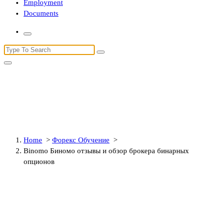
Employment
Documents
Search
for:
Binomo Биномо отзывы и обзор
брокера бинарных опционов
Home
>
Форекс Обучение
>
Binomo Биномо отзывы и обзор брокера бинарных
опционов