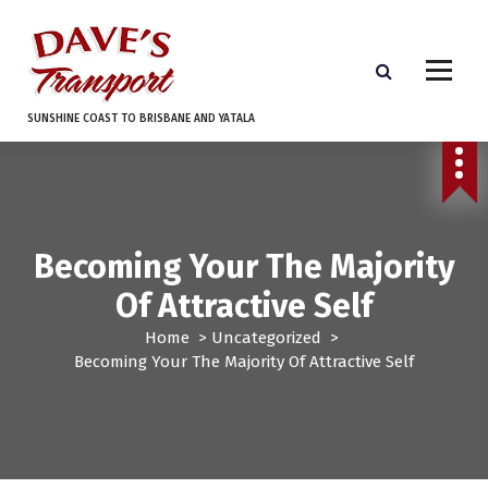
S
k
i
p
t
SUNSHINE COAST TO BRISBANE AND YATALA
o
c
o
n
t
e
Becoming Your The Majority
n
Of Attractive Self
t
Home
>
Uncategorized
>
Becoming Your The Majority Of Attractive Self
Uncategorized