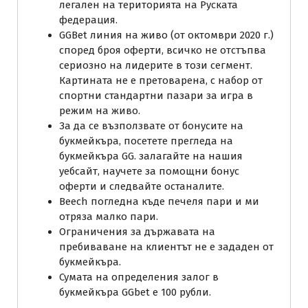
легален на територията на Руската
федерация.
GGBet линия на живо (от октомври 2020 г.)
според броя оферти, всичко не отстъпва
сериозно на лидерите в този сегмент.
Картината не е претоварена, с набор от
спортни стандартни пазари за игра в
режим на живо.
За да се възползвате от бонусите на
букмейкъра, посетете прегледа на
букмейкъра GG. залагайте на нашия
уебсайт, научете за помощни бонус
оферти и следвайте останалите.
Beech погледна къде печеля пари и ми
отряза малко пари.
Ограничения за държавата на
пребиваване на клиентът не е зададен от
букмейкъра.
Сумата на определения залог в
букмейкъра GGbet е 100 рубли.