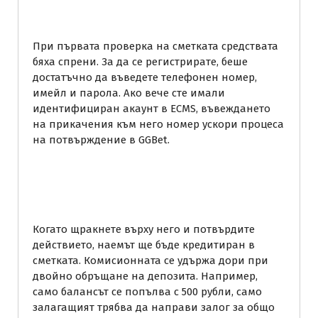
експерти
При първата проверка на сметката средствата
бяха спрени. За да се регистрирате, беше
достатъчно да въведете телефонен номер,
имейл и парола. Ако вече сте имали
идентифициран акаунт в ECMS, въвеждането
на прикачения към него номер ускори процеса
на потвърждение в GGBet.
Колко пари са
изтеглени?
Когато щракнете върху него и потвърдите
действието, наемът ще бъде кредитиран в
сметката. Комисионната се удържа дори при
двойно обръщане на депозита. Например,
само балансът се попълва с 500 рубли, само
залагащият трябва да направи залог за общо