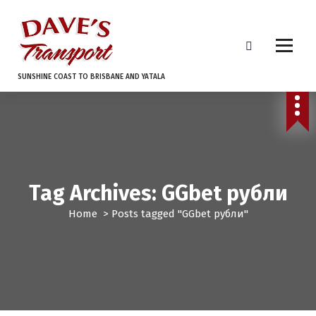
S
k
i
p
t
SUNSHINE COAST TO BRISBANE AND YATALA
o
c
o
n
t
e
n
Tag Archives: GGbet рубли
t
Home
>
Posts tagged "GGbet рубли"
Uncategorized