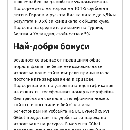
1000 копейки, за да избегне 5% комисионна.
Подобрението на маржа на ТОП-5 футболни
лиги в Европа и руската Висша лига е до 4,5% и
резултата и 3,5% за хендикапа с общата сума.
Подобно на средните дивизии на Турция,
Белгия и Холандия, стойността е 5%.
Най-добри бонуси
Всъщност се върнах от предишния офис
поради факта, че беше невъзможно да се
използва лошо сайта въпреки причината за
постоянните замръзвания и сривове.
Подобряването на успешната идентификация
на същия BC, телефонният номер в портфейла
Qiwi трябва да съвпада с телефонния номер,
който сте посочили в бейзбола или
регистриран на уебсайта на BC. Букмейкърът
GGbet предоставя но удобства за надеждно
използване на ресурса. В момента GGbet