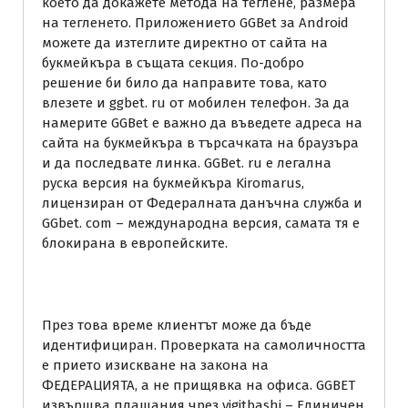
което да докажете метода на теглене, размера
на тегленето. Приложението GGBet за Android
можете да изтеглите директно от сайта на
букмейкъра в същата секция. По-добро
решение би било да направите това, като
влезете и ggbet. ru от мобилен телефон. За да
намерите GGBet е важно да въведете адреса на
сайта на букмейкъра в търсачката на браузъра
и да последвате линка. GGBet. ru е легална
руска версия на букмейкъра Kiromarus,
лицензиран от Федералната данъчна служба и
GGbet. com – международна версия, самата тя е
блокирана в европейските.
Футбол 2022
През това време клиентът може да бъде
идентифициран. Проверката на самоличността
е прието изискване на закона на
ФЕДЕРАЦИЯТА, а не прищявка на офиса. GGBET
извършва плащания чрез yigitbashi – Единичен