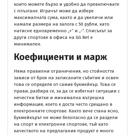
които можете бързо и удобно да превключвате
с плъзгане. Играчът може да избере
максималната сума, както и да увеличи или
намали размера на залога с 50 рубли, като
натисне едновременно „+“ и „-“. Списъкът за
други спортове в офиса на GG Bet е
минимален.
Коефициенти и марж
Няма правилни ограничения, но стойността
зависи от броя на записаните събития и освен
това се определя от самия букмейкър. Това се
прави, разбира се, за да се избегнат ситуации с
нечестни битки и минимална вътрешна
информация, което е доста често срещано в
електронните спортове. Както вече стана ясно,
букмейкърът не може безопасно да се раздели
на спорт и електронни спортове, тъй като
качеството на предлагания продукт е много