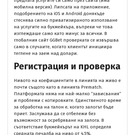
предлага услугите си само през сайта (има
мобилна версия). Липсата на приложение,
подобрението на iOS и Android донякъде
стеснява силно приватизираното използване
на услугите на букмейкъра, въпреки че това
изглеждаше само като минус за всички. В
глобалния сайт GGBet проверката се извършва
само в случаите, когато клиентът инициира
теглене на заем над долари.
Регистрация и проверка
Нивото на коефициентите в линията на живо е
почти същото като в линията Prematch.
Платформата няма ни най-малко “зависвания”
и проблеми с котировките. Единственото време
за обработка на талон е, когато залогът бъде
приет. Заслужава да се отбележи без
възможност за осребряване на залога. В
съответствие букмейкърът на KHL определя
средната печалба на ниво от 4,5%.