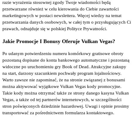
razie wyrażenia stosownej zgody Twoje wiadomości będą
przetwarzane również w celu kierowania do Ciebie zawartości
marketingowych w postaci newslettera. Więcej wiedzy na temat
przetwarzania danych osobowych, w całej tym o przysługujących Ci
prawach, odnajduje się w polskiej Polityce Prywatności.
Jakie Promocje I Bonusy Oferuje Vulkan Vegas?
Po udanym potwierdzeniu numeru komórkowy gratisowe obroty
pozostaną dopisane do konta bankowego automatyczne i pozostaną
widoczne po uruchomieniu gry Book of Dead. Atrakcyjne zakupy
na start, darzony szacunkiem pochwały program lojalnościowy.
Warto zawsze nie zapominać, że na stronie związanej z bonusami
można aktywować wyjątkowe Vulkan Vegas kody promocyjne.
Takie kody można otrzymać także ze strony danego kasyna Vulkan
Vegas, a także od tej partnerów internetowych, w szczególności
stron poświęconych dziedzinie hazardowej. Uwagi i opinie prosimy
transportować za pośrednictwem formularza kontaktowego.
Casino Vegas Sp Wraz Z O Krs: