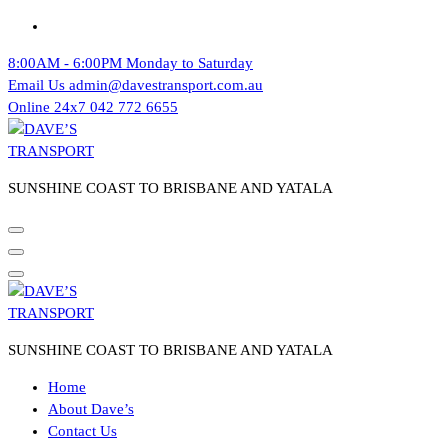
Skip
to
8:00AM - 6:00PM
Monday to Saturday
content
Email Us
admin@davestransport.com.au
Online 24x7
042 772 6655
SUNSHINE COAST TO BRISBANE AND YATALA
SUNSHINE COAST TO BRISBANE AND YATALA
Home
About Dave’s
Contact Us