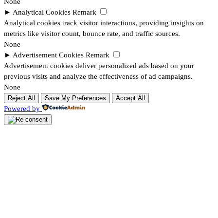
None
►
Analytical Cookies
Remark
Analytical cookies track visitor interactions, providing insights on
metrics like visitor count, bounce rate, and traffic sources.
None
►
Advertisement Cookies
Remark
Advertisement cookies deliver personalized ads based on your
previous visits and analyze the effectiveness of ad campaigns.
None
Reject All
Save My Preferences
Accept All
Powered by