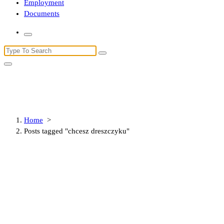
Employment
Documents
Search
for:
Tag Archives: chcesz dreszczyku
Home
>
Posts tagged "chcesz dreszczyku"